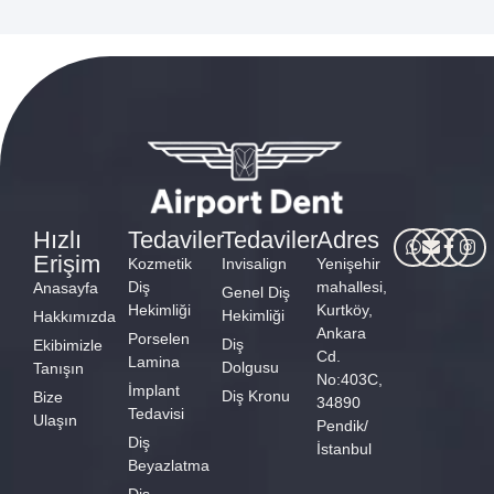
Hızlı
Tedaviler
Tedaviler
Adres
Erişim
Kozmetik
Invisalign
Yenişehir
Diş
mahallesi,
Anasayfa
Genel Diş
Hekimliği
Kurtköy,
Hekimliği
Hakkımızda
Ankara
Porselen
Diş
Ekibimizle
Cd.
Lamina
Dolgusu
Tanışın
No:403C,
İmplant
Diş Kronu
Bize
34890
Tedavisi
Ulaşın
Pendik/
Diş
İstanbul
Beyazlatma
Diş