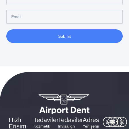
Submit
Hızlı
Tedaviler
Tedaviler
Adres
Erişim
Kozmetik
Invisalign
Yenişehir