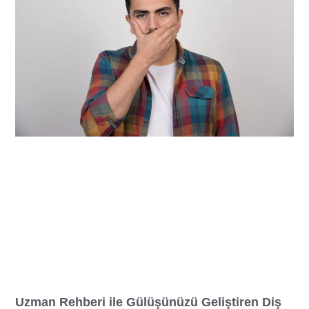
Uzman Rehberi ile Gülüşünüzü Geliştiren Diş