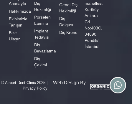
Diş
mahallesi,
Anasayfa
Genel Diş
Hekimliği
Kurtköy,
Hekimliği
Hakkımızda
Ankara
Porselen
Diş
Ekibimizle
Cd.
Lamina
Dolgusu
Tanışın
No:403C,
İmplant
Diş Kronu
Bize
34890
Tedavisi
Ulaşın
Pendik/
Diş
İstanbul
Beyazlatma
Diş
Çekimi
Web Design By
© Airport Dent Clinic 2025 |
Privacy Policy