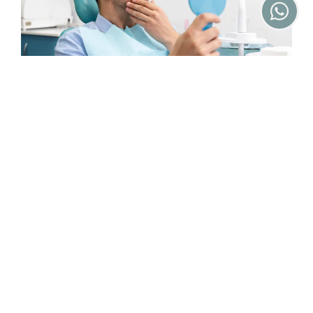
Restoratif Diş Tedavisi Nedir? Tedavi Öncesi
Bilmeniz Gereken Her Şey
Sağlıklı bir gülüş, görünümü iyileştirmenin çok ötesinde
faydalar sağlar. Rahatça yemek yemenize, net
konuşmanıza ve
Okumaya Devam Et